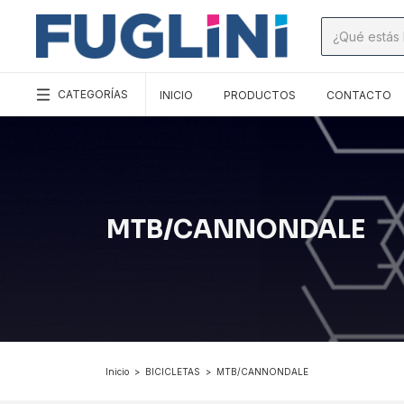
CATEGORÍAS
INICIO
PRODUCTOS
CONTACTO
MTB/CANNONDALE
Inicio
>
BICICLETAS
>
MTB/CANNONDALE