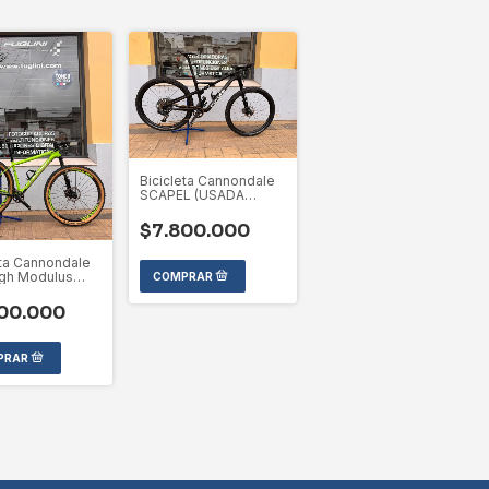
Bicicleta Cannondale
SCAPEL (USADA
SELECCIONADA)
$7.800.000
eta Cannondale
igh Modulus
de Gama
A
00.000
CIONADA)