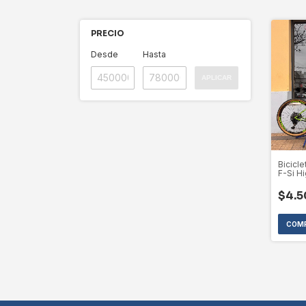
PRECIO
Desde
Hasta
APLICAR
Bicicl
F-Si H
Tope 
(USAD
$4.5
SELEC