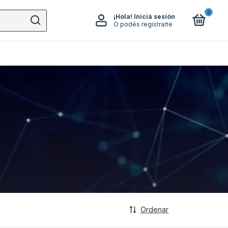
0
¡Hola!
Iniciá sesión
O podés registrarte
Ordenar