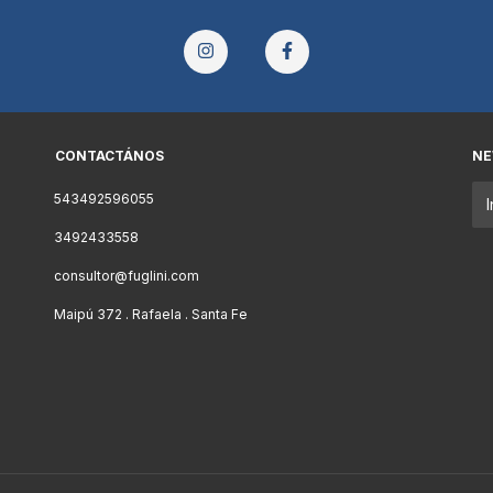
CONTACTÁNOS
NE
543492596055
3492433558
consultor@fuglini.com
Maipú 372 . Rafaela . Santa Fe