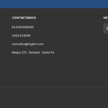
CONTACTÁNOS
NE
543492596055
3492433558
consultor@fuglini.com
Maipú 372 . Rafaela . Santa Fe