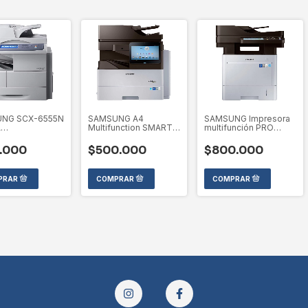
NG SCX-6555N
SAMSUNG A4
SAMSUNG Impresora
A
Multifunction SMART
multifunción PRO
IONANDO
MultiXpress M5370LX
XPRESS M4080FX
(Equipo Nuevo sin
USADA
.000
$500.000
$800.000
ONTINUADA)
toner y unidad de
(DESCONTINUADA)
imagen)