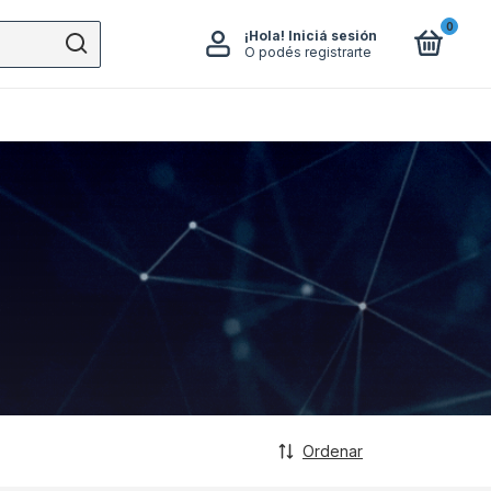
0
¡Hola!
Iniciá sesión
O podés registrarte
Ordenar