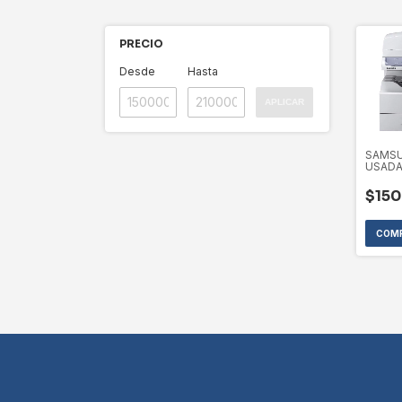
PRECIO
Desde
Hasta
APLICAR
SAMSU
USAD
FUNC
SCRAP
$150
(DESC