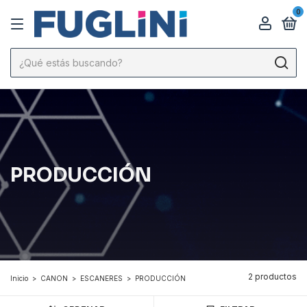
0
PRODUCCIÓN
2 productos
Inicio
>
CANON
>
ESCANERES
>
PRODUCCIÓN